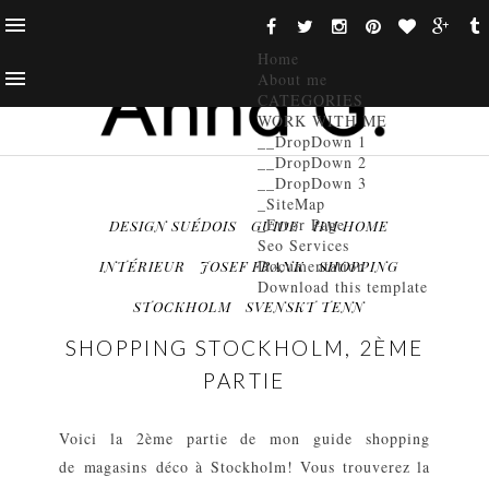
Home
About me
CATEGORIES
WORK WITH ME
__DropDown 1
__DropDown 2
__DropDown 3
_SiteMap
_Error Page
DESIGN SUÉDOIS
GUIDE
HM HOME
Seo Services
Documentation
INTÉRIEUR
JOSEF FRANK
SHOPPING
Download this template
STOCKHOLM
SVENSKT TENN
SHOPPING STOCKHOLM, 2ÈME
PARTIE
Voici la 2ème partie de mon guide shopping
de magasins déco à Stockholm! Vous trouverez la