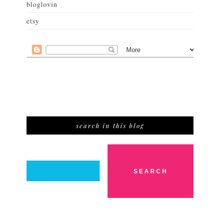
bloglovin
etsy
search in this blog