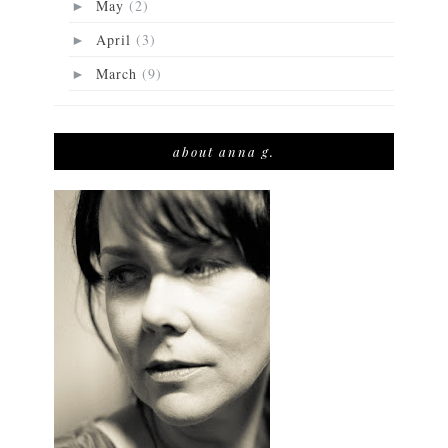
May
(2)
►
April
(3)
►
March
(9)
►
about anna g.