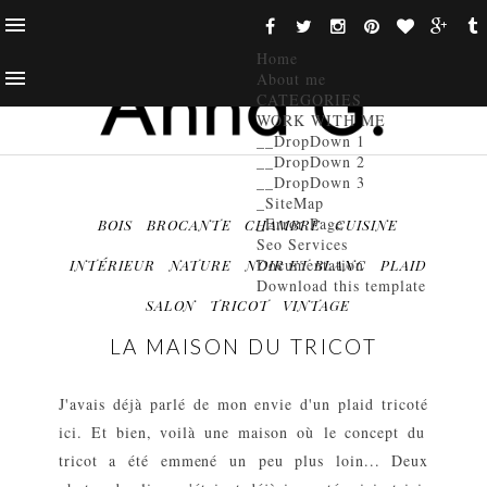
Home
About me
CATEGORIES
WORK WITH ME
__DropDown 1
__DropDown 2
__DropDown 3
_SiteMap
_Error Page
BOIS
BROCANTE
CHAMBRE
CUISINE
Seo Services
Documentation
INTÉRIEUR
NATURE
NOIR ET BLANC
PLAID
Download this template
SALON
TRICOT
VINTAGE
LA MAISON DU TRICOT
J'avais déjà parlé de mon envie d'un plaid tricoté
ici
. Et bien, voilà une maison où le concept du
tricot a été emmené un peu plus loin... Deux